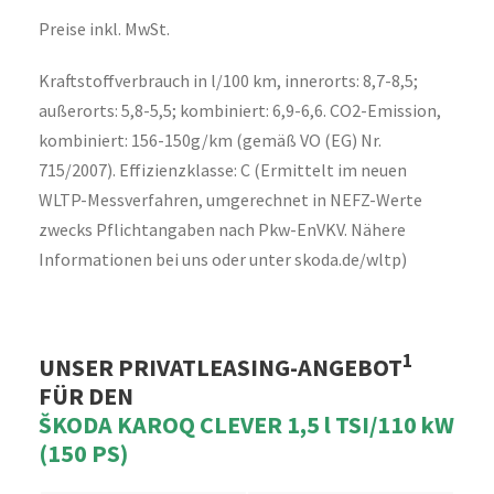
Preise inkl. MwSt.
Kraftstoffverbrauch in l/100 km, innerorts: 8,7-8,5;
außerorts: 5,8-5,5; kombiniert: 6,9-6,6. CO2-Emission,
kombiniert: 156-150g/km (gemäß VO (EG) Nr.
715/2007). Effizienzklasse: C (Ermittelt im neuen
WLTP-Messverfahren, umgerechnet in NEFZ-Werte
zwecks Pflichtangaben nach Pkw-EnVKV. Nähere
Informationen bei uns oder unter skoda.de/wltp)
1
UNSER PRIVATLEASING-ANGEBOT
FÜR DEN
ŠKODA KAROQ CLEVER 1,5 l TSI/110 kW
(150 PS)