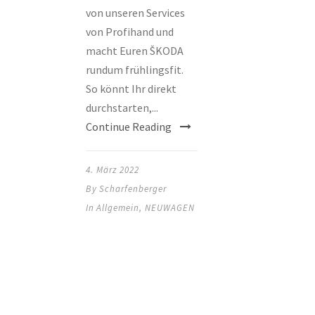
von unseren Services
von Profihand und
macht Euren ŠKODA
rundum frühlingsfit.
So könnt Ihr direkt
durchstarten,...
Continue Reading
4. März 2022
By
Scharfenberger
In
Allgemein
,
NEUWAGEN