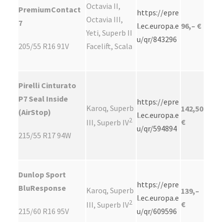
Octavia II,
PremiumContact
https://epre
Octavia III,
7
l.ec.europa.e
96,– €
Yeti, Superb II
u/qr/843296
205/55 R16 91V
Facelift, Scala
Pirelli Cinturato
P7 Seal Inside
https://epre
Karoq, Superb
142,50
(AirStop)
l.ec.europa.e
2
€
III, Superb IV
u/qr/594894
215/55 R17 94W
Dunlop Sport
https://epre
BluResponse
Karoq, Superb
139,–
l.ec.europa.e
2
€
III, Superb IV
215/60 R16 95V
u/qr/609596