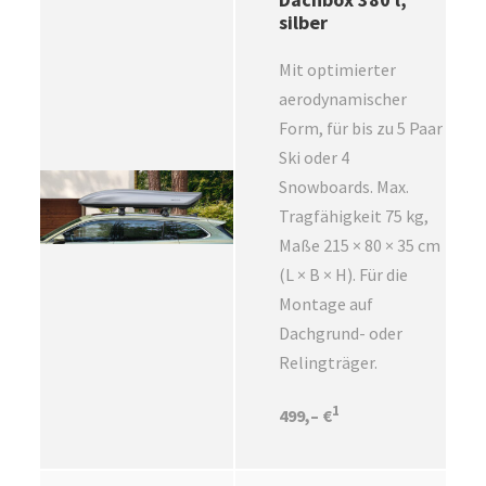
silber
Mit optimierter
aerodynamischer
Form, für bis zu 5 Paar
Ski oder 4
Snowboards. Max.
Tragfähigkeit 75 kg,
Maße 215 × 80 × 35 cm
(L × B × H). Für die
Montage auf
Dachgrund- oder
Relingträger.
1
499,– €