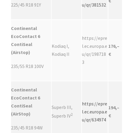
€
225/45 R18 91Y
u/qr/381532
Continental
EcoContact 6
https://epre
ContiSeal
Kodiaq I,
l.ec.europa.e
176,–
(Airstop)
Kodiaq II
u/qr/198718
€
3
235/55 R18 100V
Continental
EcoContact 6
https://epre
ContiSeal
Superb III,
194,–
l.ec.europa.e
(AirStop)
2
€
Superb IV
u/qr/634974
235/45 R18 94W