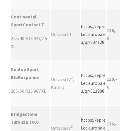
Continental
SportContact 7
https://epre
116,–
Octavia III
l.ec.europa.e
225/40 R18 92Y/ZR
€
u/qr/834128
XL
Dunlop Sport
https://epre
BluResponse
2
129,–
Octavia IV
,
l.ec.europa.e
€
Kamiq
205/60 R16 96V XL
u/qr/611988
Bridgestone
https://epre
Turanza T005
176,–
2
l.ec.europa.e
Octavia IV