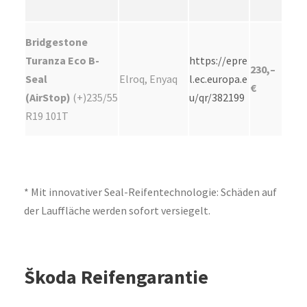
Bridgestone
Turanza Eco B-
https://epre
230,–
Seal
Elroq, Enyaq
l.ec.europa.e
€
(AirStop)
(+)235/55
u/qr/382199
R19 101T
* Mit innovativer Seal-Reifentechnologie: Schäden auf
der Lauffläche werden sofort versiegelt.
Škoda Reifengarantie