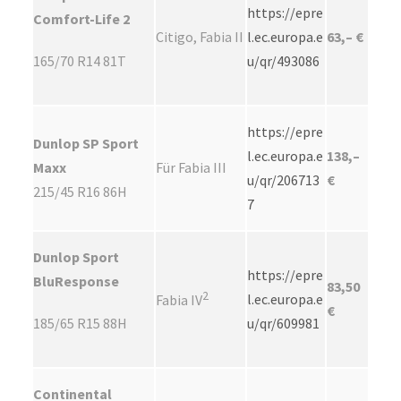
https://epre
Comfort-Life 2
Citigo, Fabia II
l.ec.europa.e
63,– €
165/70 R14 81T
u/qr/493086
https://epre
Dunlop SP Sport
l.ec.europa.e
138,–
Maxx
Für Fabia III
u/qr/206713
€
215/45 R16 86H
7
Dunlop Sport
https://epre
BluResponse
83,50
2
l.ec.europa.e
Fabia IV
€
185/65 R15 88H
u/qr/609981
Continental