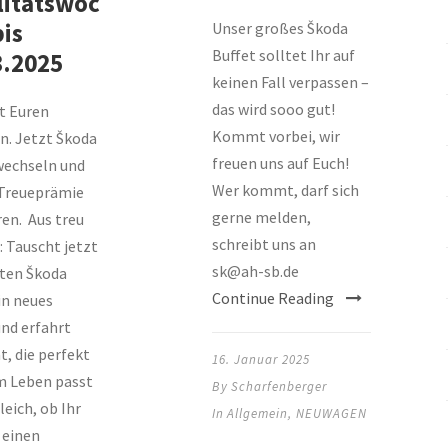
litätswoc
bis
Unser großes Škoda
Buffet solltet Ihr auf
3.2025
keinen Fall verpassen –
das wird sooo gut!
t Euren
Kommt vorbei, wir
n. Jetzt Škoda
freuen uns auf Euch!
wechseln und
Wer kommt, darf sich
 Treueprämie
gerne melden,
ren. Aus treu
schreibt uns an
: Tauscht jetzt
sk@ah-sb.de
lten Škoda
Continue Reading
in neues
nd erfahrt
t, die perfekt
16. Januar 2025
m Leben passt
By
Scharfenberger
leich, ob Ihr
In
Allgemein
,
NEUWAGEN
 einen