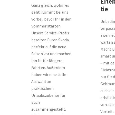
Erle
Ganz gleich, wohin es
tie
geht: Kommt bei uns
vorbei, bevor Ihr in den
Unbedin
Sommer starten.
verpasse
Unsere Service-Profis
zwei ne
bereiten Euren Škoda
warten a
perfekt auf die neue
Macht E
Saison vor und machen
smart u
ihn fit für längere
– mit d
Fahrten. Außerdem
Elektror
haben wir eine tolle
nur für 
Auswahl an
Gebrauc
praktischem
auch al
Urlaubszubehör für
erhältli
Euch
von attr
zusammengestellt.
Vorteile