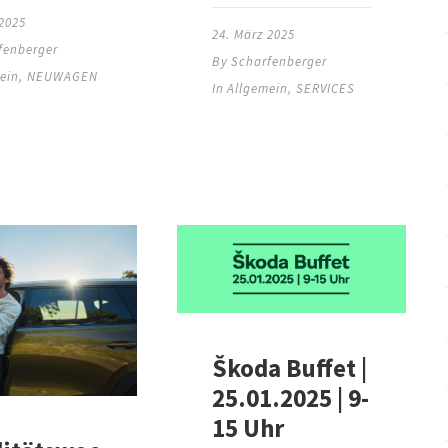
 2025
24. März 2025
fenberger
By
Scharfenberger
ein
,
NEUWAGEN
In
Allgemein
,
SERVICES
Škoda Buffet |
25.01.2025 | 9-
15 Uhr