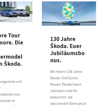
ore Tour
130 Jahre
more. Die
Škoda. Euer
Jubiläumsbo
ermodel
nus.
on Škoda.
Wir feiern 130 Jahre
f
Škoda. Und Euren
ungsreise mit
Neuen. Škoda feiert
r
Jubiläum und Ihr
odellen von
bekommt die
tartet in
Geschenke! Denn jetzt