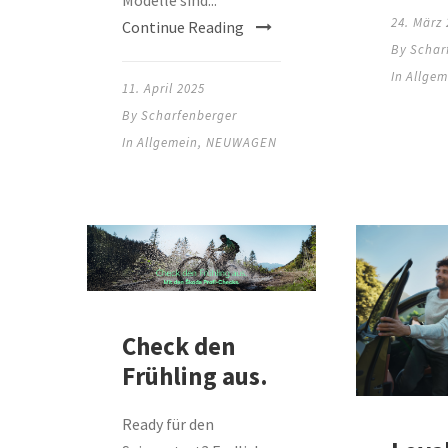
24. März
Continue Reading
By
Schar
In
Allgem
11. April 2025
By
Scharfenberger
In
Allgemein
,
NEUWAGEN
Check den
Frühling aus.
Ready für den