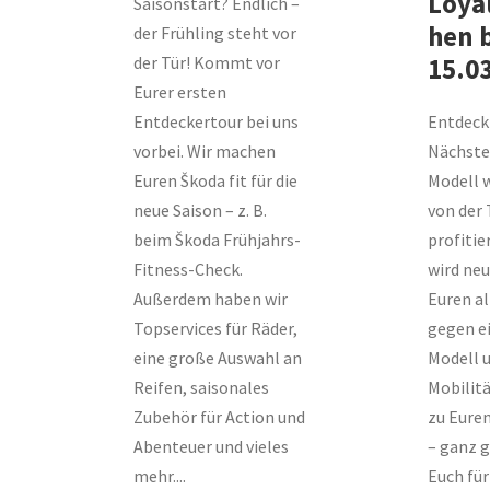
Loya
Saisonstart? Endlich –
hen 
der Frühling steht vor
der Tür! Kommt vor
15.0
Eurer ersten
Entdeckertour bei uns
Entdeck
vorbei. Wir machen
Nächste
Euren Škoda fit für die
Modell 
neue Saison – z. B.
von der
beim Škoda Frühjahrs-
profitie
Fitness-Check.
wird neu
Außerdem haben wir
Euren a
Topservices für Räder,
gegen e
eine große Auswahl an
Modell u
Reifen, saisonales
Mobilitä
Zubehör für Action und
zu Eure
Abenteuer und vieles
– ganz g
mehr....
Euch für