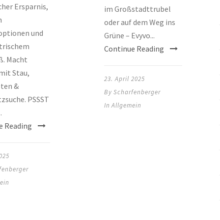
cher Ersparnis,
im Großstadttrubel
n
oder auf dem Weg ins
optionen und
Grüne – Evyvo...
ktrischem
Continue Reading
ß. Macht
mit Stau,
23. April 2025
sten &
By
Scharfenberger
tzsuche. PSSST
In
Allgemein
.
e Reading
025
fenberger
ein