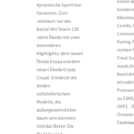
einem d
dynamische Sportline
Sonderm
Varianten. Zum
Abenteu
Jubiläum nur das
Combi, 
Beste! Wir feiern 130
Limousi
Jahre Škoda mit zwei
Kamiq, F
besonderen
stehen f
Highlights: dem neuen
Freut Eu
Škoda Enyaq und dem
zusätzl
neuen Škoda Enyaq
Ausstat
Coupé. Entdeckt die
attrakti
beiden
Preisvor
vollelektrischen
zu 3.000,
Modelle, die
UVP1. D
außergewöhnlicher
Octavia 
kaum sein könnten.
Continu
Und das Beste: Die
Modelle sind...