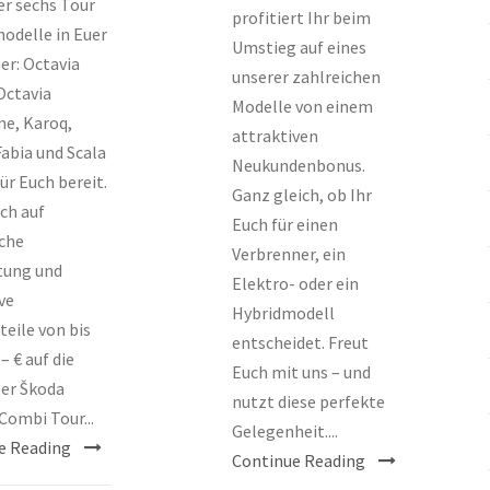
er sechs Tour
profitiert Ihr beim
odelle in Euer
Umstieg auf eines
er: Octavia
unserer zahlreichen
Octavia
Modelle von einem
ne, Karoq,
attraktiven
abia und Scala
Neukundenbonus.
ür Euch bereit.
Ganz gleich, ob Ihr
ch auf
Euch für einen
iche
Verbrenner, ein
tung und
Elektro- oder ein
ve
Hybridmodell
teile von bis
entscheidet. Freut
– € auf die
Euch mit uns – und
er Škoda
nutzt diese perfekte
Combi Tour...
Gelegenheit....
e Reading
Continue Reading