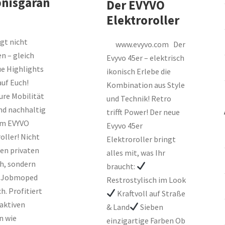
bnisgaran
Der EVYVO
Elektroroller
gt nicht
www.evyvo.com Der
n – gleich
Evyvo 45er – elektrisch
ue Highlights
ikonisch Erlebe die
uf Euch!
Kombination aus Style
ure Mobilität
und Technik! Retro
nd nachhaltig
trifft Power! Der neue
em EVYVO
Evyvo 45er
oller! Nicht
Elektroroller bringt
den privaten
alles mit, was Ihr
h, sondern
braucht:
s Jobmoped
Restrostylisch im Look
ch. Profitiert
Kraftvoll auf Straße
aktiven
& Land
Sieben
n wie
einzigartige Farben Ob