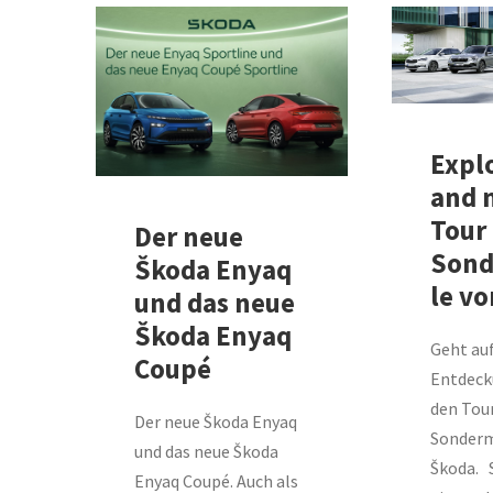
Expl
and 
Tour
Der neue
Sond
Škoda Enyaq
le v
und das neue
Škoda Enyaq
Geht au
Coupé
Entdeck
den Tou
Der neue Škoda Enyaq
Sonderm
und das neue Škoda
Škoda. S
Enyaq Coupé. Auch als