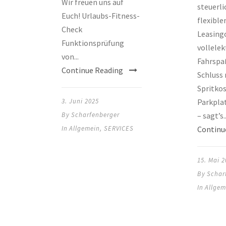
Wir freuen uns auf
steuerli
Euch! Urlaubs-Fitness-
flexible
Check
Leasing
Funktionsprüfung
vollele
von...
Fahrspa
Continue Reading
Schluss 
Spritko
3. Juni 2025
Parkpla
By
Scharfenberger
– sagt’s..
In
Allgemein
,
SERVICES
Continu
15. Mai 2
By
Schar
In
Allgem