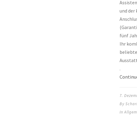
Assiste
und der
Anschlu
(Garant
fünf Jah
Ihr komb
beliebt
Ausstatt
.
Continu
7. Dezem
By
Schar
In
Allgem