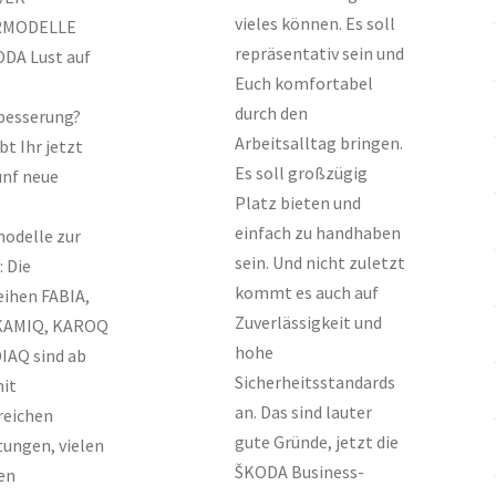
vieles können. Es soll
RMODELLE
repräsentativ sein und
DA Lust auf
Euch komfortabel
durch den
esserung?
Arbeitsalltag bringen.
t Ihr jetzt
Es soll großzügig
ünf neue
Platz bieten und
einfach zu handhaben
odelle zur
sein. Und nicht zuletzt
 Die
kommt es auch auf
eihen FABIA,
Zuverlässigkeit und
KAMIQ, KAROQ
hohe
IAQ sind ab
Sicherheitsstandards
mit
an. Das sind lauter
eichen
gute Gründe, jetzt die
tungen, vielen
ŠKODA Business-
en