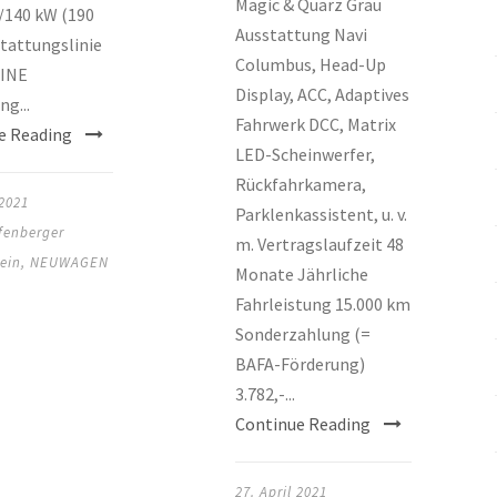
Magic & Quarz Grau
/140 kW (190
Ausstattung Navi
tattungslinie
Columbus, Head-Up
INE
Display, ACC, Adaptives
ng...
Fahrwerk DCC, Matrix
e Reading
LED-Scheinwerfer,
Rückfahrkamera,
 2021
Parklenkassistent, u. v.
fenberger
m. Vertragslaufzeit 48
ein
,
NEUWAGEN
Monate Jährliche
Fahrleistung 15.000 km
Sonderzahlung (=
BAFA-Förderung)
3.782,-...
Continue Reading
27. April 2021