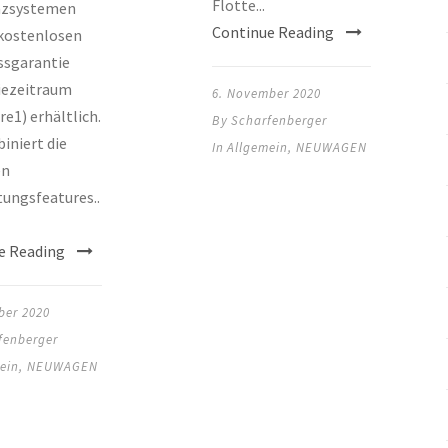
Flotte...
nzsystemen
Continue Reading
 kostenlosen
ssgarantie
iezeitraum
6. November 2020
re1) erhältlich.
By
Scharfenberger
iniert die
In
Allgemein
,
NEUWAGEN
en
ungsfeatures..
e Reading
ber 2020
fenberger
ein
,
NEUWAGEN