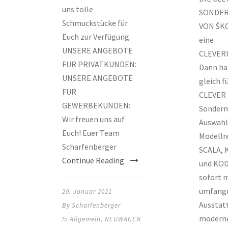
uns tolle
SONDE
Schmuckstücke für
VON ŠKO
Euch zur Verfügung.
eine
UNSERE ANGEBOTE
CLEVERb
FÜR PRIVATKUNDEN:
Dann hab
UNSERE ANGEBOTE
gleich f
FÜR
CLEVER
GEWERBEKUNDEN:
Sonderm
Wir freuen uns auf
Auswahl:
Euch! Euer Team
Modellr
Scharfenberger
SCALA, 
Continue Reading
und KOD
sofort 
umfangr
20. Januar 2021
Ausstat
By
Scharfenberger
modern
In
Allgemein
,
NEUWAGEN