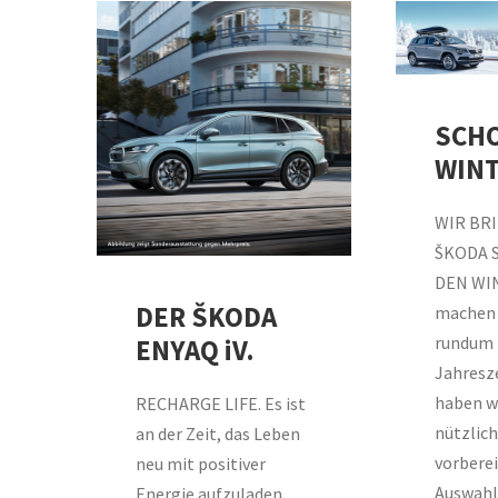
SCH
WINT
WIR BR
ŠKODA 
DEN WIN
DER ŠKODA
machen
rundum f
ENYAQ iV.
Jahresze
haben wi
RECHARGE LIFE. Es ist
nützlich
an der Zeit, das Leben
vorberei
neu mit positiver
Auswahl
Energie aufzuladen.