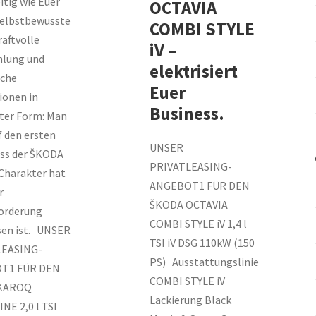
eitig wie Euer
OCTAVIA
Selbstbewusste
COMBI STYLE
raftvolle
iV –
hlung und
elektrisiert
che
Euer
ionen in
Business.
er Form: Man
f den ersten
UNSER
ass der ŠKODA
PRIVATLEASING-
harakter hat
ANGEBOT1 FÜR DEN
r
ŠKODA OCTAVIA
orderung
COMBI STYLE iV 1,4 l
en ist. UNSER
TSI iV DSG 110kW (150
LEASING-
PS) Ausstattungslinie
T1 FÜR DEN
COMBI STYLE iV
KAROQ
Lackierung Black
NE 2,0 l TSI