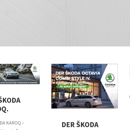
ŠKODA
OQ.
DER ŠKODA
ODA KAROQ –