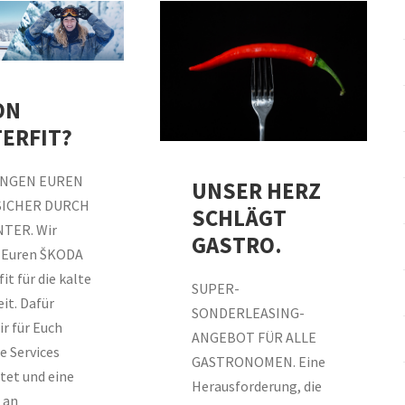
ON
ERFIT?
INGEN EUREN
UNSER HERZ
SICHER DURCH
SCHLÄGT
TER. Wir
GASTRO.
 Euren ŠKODA
it für die kalte
SUPER-
it. Dafür
SONDERLEASING-
r für Euch
ANGEBOT FÜR ALLE
e Services
GASTRONOMEN. Eine
tet und eine
Herausforderung, die
 an