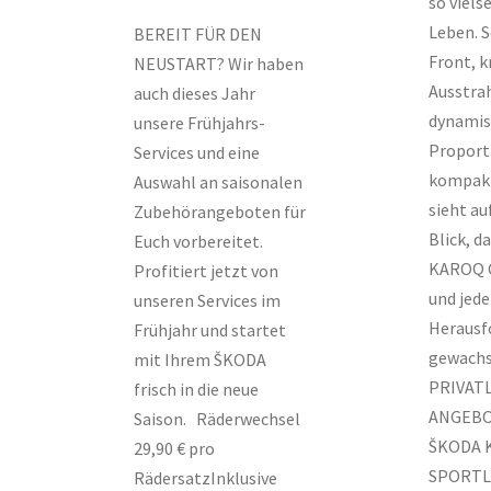
so viels
Leben. 
BEREIT FÜR DEN
Front, k
NEUSTART? Wir haben
Ausstra
auch dieses Jahr
dynamis
unsere Frühjahrs-
Proport
Services und eine
kompakt
Auswahl an saisonalen
sieht au
Zubehörangeboten für
Blick, d
Euch vorbereitet.
KAROQ C
Profitiert jetzt von
und jede
unseren Services im
Herausf
Frühjahr und startet
gewachs
mit Ihrem ŠKODA
PRIVAT
frisch in die neue
ANGEBO
Saison. Räderwechsel
ŠKODA 
29,90 € pro
SPORTLI
RädersatzInklusive