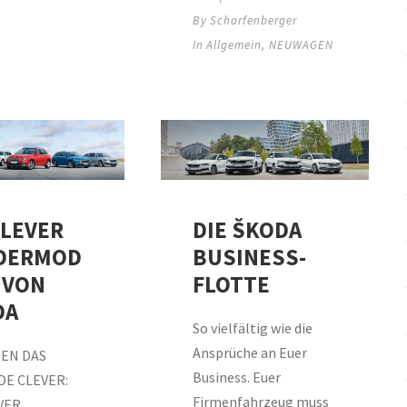
By
Scharfenberger
In
Allgemein
,
NEUWAGEN
CLEVER
DIE ŠKODA
DERMOD
BUSINESS-
 VON
FLOTTE
DA
So vielfältig wie die
Ansprüche an Euer
DEN DAS
Business. Euer
DE CLEVER:
Firmenfahrzeug muss
VER